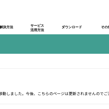
サービス
解決方法
ダウンロード
その
活用方法
化
ira Pigeon関連
アラート振分
Kompira Sonar関連
Zabbix連携
Ksock
ジ
Ksbridge
製品ポリシー
障害情報
ine でのチケット作成を Komp
Hub と Google スプレッドシー
Redmine へ新規チケットを
Sonar のスキャン時の通知を A
nterprise に通知する
携する
ub を介して Slack にメッ