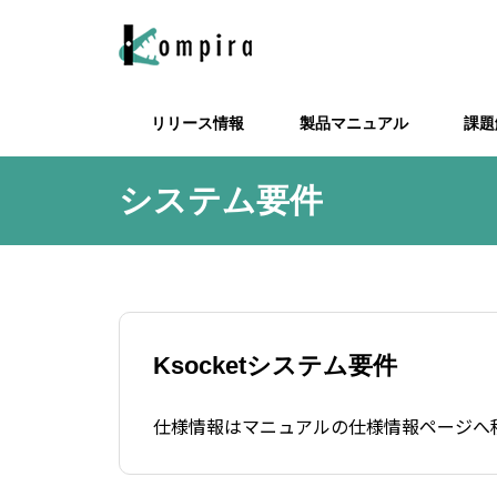
リリース情報
製品マニュアル
課題
システム要件
Kompira AlertHub関連
チケット起票
死活監視自動
Komp
Ksocket
利用規約
メンテナンス
Ksocketシステム要件
Grypto
ServiceNow に Kompira Enterprise
メールアクション送信先のメールア
Redm
Alert
からチケット起票する
ドレスを一括で変更したい
ira E
トを連