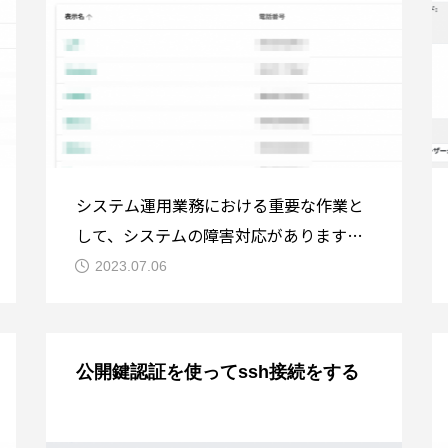
システム運用業務における重要な作業と
して、システムの障害対応があります。
監視システムからの異常通知を受けるた
2023.07.06
めに、昔はポケベル、最近は電話での音
声通知や電子メール、メッセージングア
プリなどが利用されています。特に通知
公開鍵認証を使ってssh接続をする
を見逃さないための呼び出し手段とし
て、電話は今でもなお重要な手段となっ
ています。