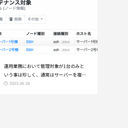
運用業務において管理対象が1台のみと
いう事は珍しく、通常はサーバーを複数
台メンテナンスされていると思います。
2023.06.26
ただ、1台ごとに個別のジョブフローを
作成するのは現実的ではありませんの
で、本稿では同一のメンテナンスのコマ
ンドを複数のサーバーに渡って実施する
場合の方法について説明します。※ 本稿