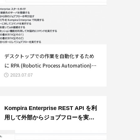
できるようになりました
デスクトップでの作業を自動化するため
に RPA (Robotic Process Automation)
が広く知られています。しかしブラウザ
2023.07.07
を通じた Web アプリケーションの操作
であれば、ブラウザとサーバー間の通信
を模倣するだけで再現することができま
Kompira Enterprise REST API を利
す。例えば特定のフォームに値を入力し
用して外部からジョブフローを実行
て送信する
する