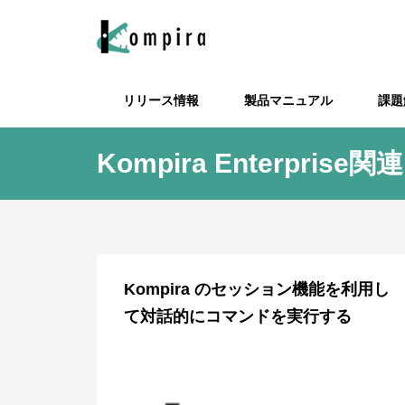
リリース情報
製品マニュアル
課題
Kompira Enterprise関連
Kompira AlertHub関連
チケット起票
死活監視自動
Komp
Ksocket
利用規約
メンテナンス
Kompira のセッション機能を利用し
て対話的にコマンドを実行する
Grypto
ServiceNow に Kompira Enterprise
メールアクション送信先のメールア
Redm
Alert
からチケット起票する
ドレスを一括で変更したい
ira E
トを連