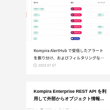
Kompira AlertHub で受信したアラート
を振り分け、およびフィルタリングなど
をした後、Kompira Enterprise と連携し
2023.07.07
てカスタマイズされた自動処理を行いた
い場合があると思います。そこで本稿で
は、Kompira AlertHub のアクション機
Kompira Enterprise REST API を利
能を用いて Kompira
用して外部からオブジェクト情報を
取得する