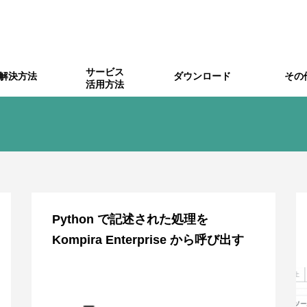
サービス
解決方法
ダウンロード
その
活用方法
化
ira Pigeon関連
アラート振分
Kompira Sonar関連
Zabbix連携
Ksock
ジ
Ksbridge
製品ポリシー
障害情報
Python で記述された処理を
Kompira Enterprise から呼び出す
ine でのチケット作成を Komp
Hub と Google スプレッドシー
Redmine へ新規チケットを
Sonar のスキャン時の通知を A
nterprise に通知する
携する
ub を介して Slack にメッ