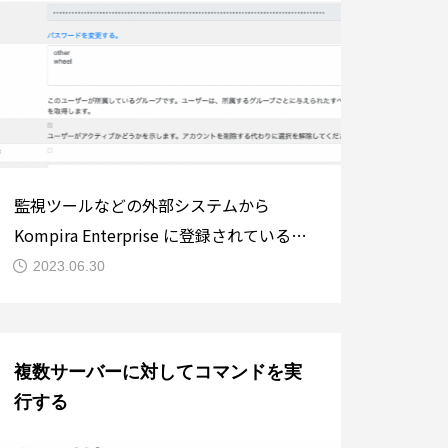
監視ツールなどの外部システムから
Kompira Enterprise に登録されているジ
ョブフローを実行したい場合がありま
2023.06.30
す。例えば障害発生時には、サーバーや
ネットワークなどの状況を調べたり、障
害プロセスを再起動させるなどの一次対
複数サーバーに対してコマンドを実
応を行う場合などがあります。本稿では
行する
Kompira Enterp