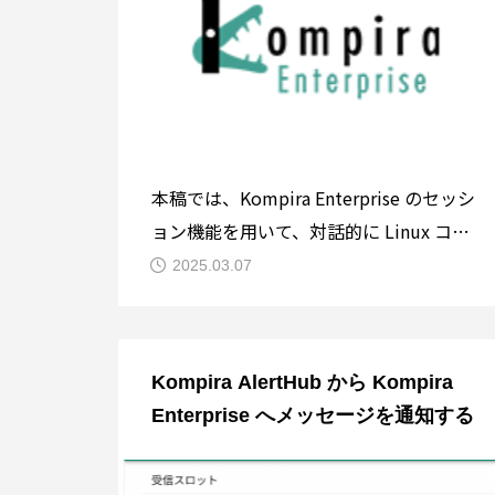
本稿では、Kompira Enterprise のセッシ
ョン機能を用いて、対話的に Linux コマ
ンドを実行する方法をご紹介します。※
2025.03.07
本稿は Kompira Enterprise 1.6系に準拠
したジョブフロー結果を記載していま
す。動作確認環境本稿は、以下の環境で
Kompira AlertHub から Kompira
検証しています。
Enterprise へメッセージを通知する