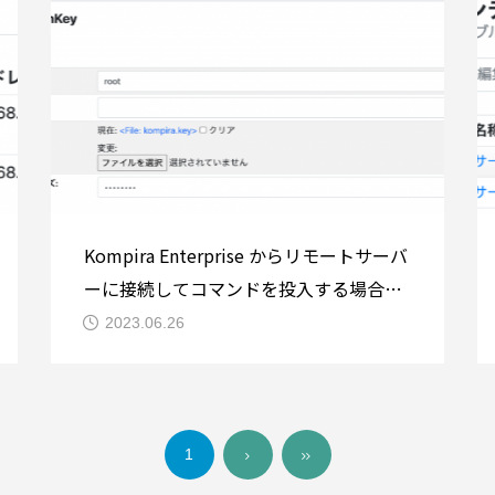
Kompira Enterprise からリモートサーバ
ーに接続してコマンドを投入する場合に
は、ssh という手法を用います。この
2023.06.26
際、ID/パスワード認証以外に公開鍵認証
を利用することができます。本稿では、
Kompira Enterprise から公開鍵認証を用
いて ssh 接続を行うための設定
1