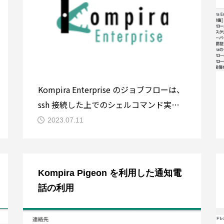
て送信する方法
Kompira Enterprise のジョブフローは、
ssh 接続した上でのシェルコマンド実行
や、メールの送受信など、運用フローを
2023.07.11
考える上で頻出する処理が書きやすいよ
うに作られています。しかし、実際の運
用現場で行われる処理は多様です。Excel
Kompira Pigeon を利用した通知電
や CSV ファイルを読み書きしたい場面が
話の利用
あるかもし