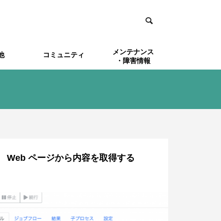
メンテナンス
他
コミュニティ
・障害情報
et関連
ョブフローの例
Kompira Enterprise関連
外部との連携
Kompiraシリーズ評価
Kroker
版
Web ページから内容を取得する
登録する
lertH
AlertHubで受信したメッセージの文
セージとし
中から取り出した値をルールで利用