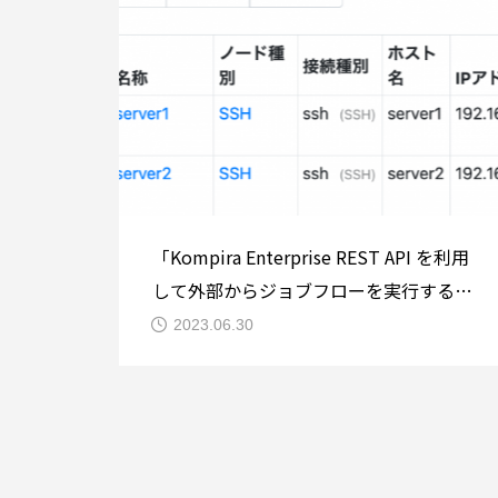
「Kompira Enterprise REST API を利用
して外部からジョブフローを実行する」
では、指定のジョブフローを外部から操
2023.06.30
作する方法を紹介しました。今回は
Kompira Enterprise の REST API の別の
利用方法として、外部から Kompira
Enterprise