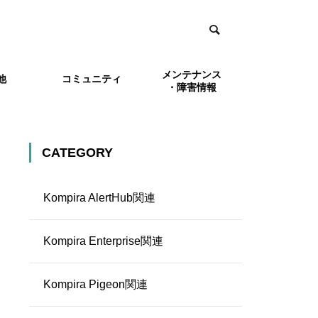
メンテナンス
他
コミュニティ
・障害情報
et関連
ョブフローの例
Kompira Enterprise関連
外部との連携
Kompiraシリーズ評価
CATEGORY
Kroker
版
Kompira AlertHub関連
Kompira Enterprise関連
Kompira Pigeon関連
登録する
lertH
AlertHubで受信したメッセージの文
セージとし
中から取り出した値をルールで利用