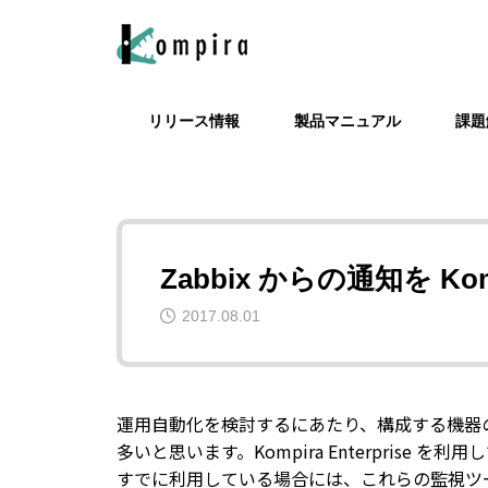
リリース情報
製品マニュアル
課題
Kompira AlertHub関連
チケット起票
死活監視自動
Komp
Ksocket
利用規約
メンテナンス
Zabbix からの通知を Kom
2017.08.01
Grypto
運用自動化を検討するにあたり、構成する機器
多いと思います。Kompira Enterprise 
ServiceNow に Kompira Enterprise
メールアクション送信先のメールア
Redm
Alert
すでに利用している場合には、これらの監視ツールと K
からチケット起票する
ドレスを一括で変更したい
ira E
トを連