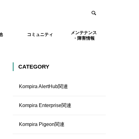
メンテナンス
他
コミュニティ
・障害情報
et関連
ョブフローの例
Kompira Enterprise関連
外部との連携
Kompiraシリーズ評価
CATEGORY
Kroker
版
Kompira AlertHub関連
Kompira Enterprise関連
Kompira Pigeon関連
登録する
lertH
AlertHubで受信したメッセージの文
セージとし
中から取り出した値をルールで利用