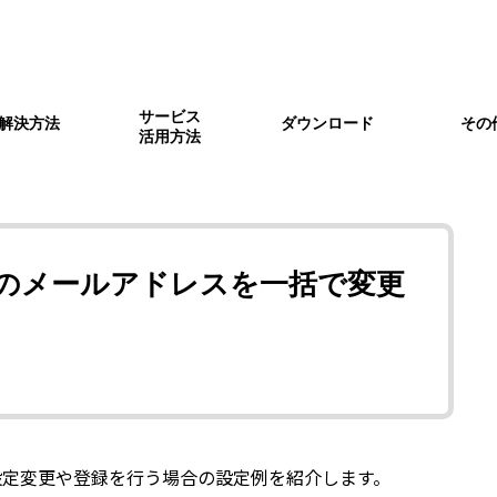
サービス
解決方法
ダウンロード
その
活用方法
化
ira Pigeon関連
アラート振分
Kompira Sonar関連
Zabbix連携
Ksock
ジ
Ksbridge
製品ポリシー
障害情報
のメールアドレスを一括で変更
ine でのチケット作成を Komp
Hub と Google スプレッドシー
Redmine へ新規チケットを
Sonar のスキャン時の通知を A
量の設定変更や登録を行う場合の設定例を紹介します。
nterprise に通知する
携する
ub を介して Slack にメッ